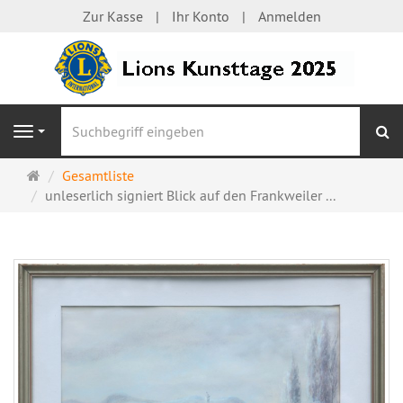
Zur Kasse
Ihr Konto
Anmelden
S
Navigation
Startseite
Gesamtliste
unleserlich signiert Blick auf den Frankweiler ...