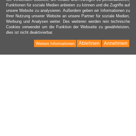
Funktionen für soziale Medien anbieten zu können und die Zugriffe auf
unsere Website zu analysieren. Außerdem geben wir Informationen zu
Ihrer Nutzung unserer Website an unsere Partner für soziale Medien,
Werbung und Analysen weiter. Des weiteren werden rein technische
Cookies verwendet um die Funktion der Webseite zu gewährleisten,
dies ist nicht deaktivierbar.
Ablehnen
Annehmen
Weitere Informationen
KONTAKT