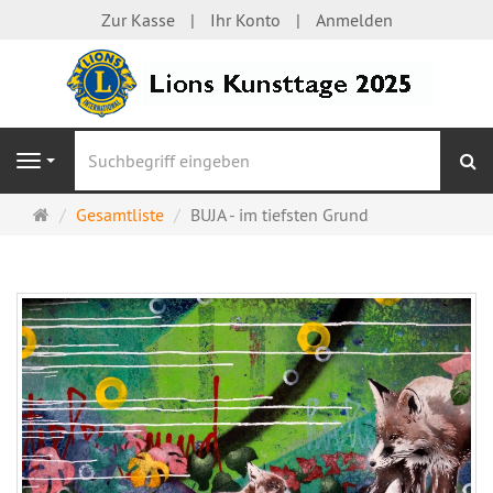
Zur Kasse
Ihr Konto
Anmelden
S
Navigation
Startseite
Gesamtliste
BUJA - im tiefsten Grund