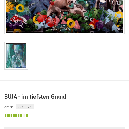
BUJA - im tiefsten Grund
Art.Nr.:
2540023
noch
zu
haben