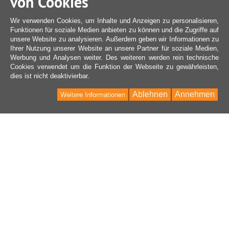
von Cookies
Wir verwenden Cookies, um Inhalte und Anzeigen zu personalisieren,
Funktionen für soziale Medien anbieten zu können und die Zugriffe auf
unsere Website zu analysieren. Außerdem geben wir Informationen zu
Ihrer Nutzung unserer Website an unsere Partner für soziale Medien,
Werbung und Analysen weiter. Des weiteren werden rein technische
Cookies verwendet um die Funktion der Webseite zu gewährleisten,
dies ist nicht deaktivierbar.
Ablehnen
Annehmen
Weitere Informationen